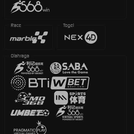
Race
Togel
Olahraga