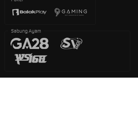
Sabung Ayam