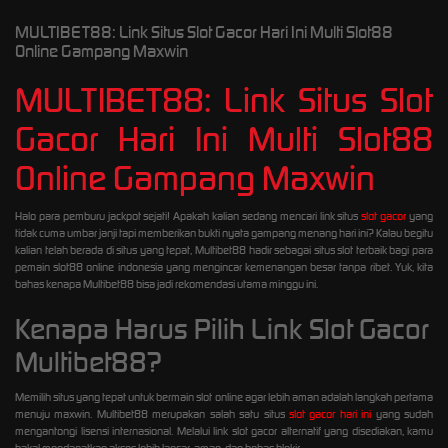
MULTIBET88: Link Situs Slot Gacor Hari Ini Multi Slot88
Online Gampang Maxwin
MULTIBET88: Link Situs Slot
Gacor Hari Ini Multi Slot88
Online Gampang Maxwin
Halo para pemburu jackpot sejati! Apakah kalian sedang mencari link situs
slot gacor
yang
tidak cuma umbar janji tapi memberikan bukti nyata gampang menang hari ini? Kalau begitu
kalian telah berada di situs yang tepat, Multibet88 hadir sebagai situs slot terbaik bagi para
pemain slot88 online indonesia yang mengincar kemenangan besar tanpa ribet. Yuk, kita
bahas kenapa Multibet88 bisa jadi rekomendasi utama minggu ini.
Kenapa Harus Pilih Link Slot Gacor
Multibet88?
Memilih situs yang tepat untuk bermain slot online agar lebih aman adalah langkah pertama
menuju maxwin. Multibet88 merupakan salah satu situs
slot gacor hari ini
yang sudah
mengantongi lisensi internasional. Melalui link slot gacor alternatif yang disediakan, kamu
bakal mendapatkan akses lebih lancar, aman, dan bebas blokir.