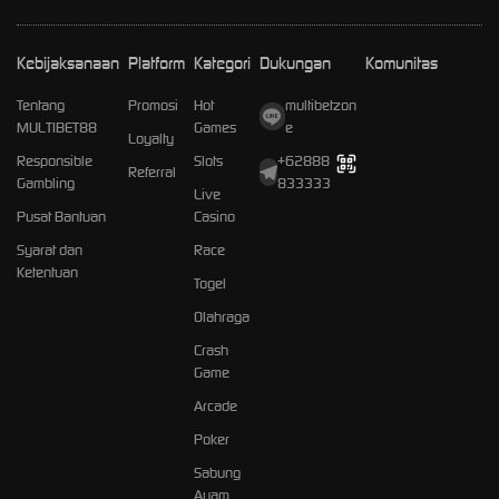
Kebijaksanaan
Platform
Kategori
Dukungan
Komunitas
Tentang
Promosi
Hot
multibetzon
MULTIBET88
Games
e
Loyalty
Responsible
Slots
+62888
Referral
Gambling
833333
Live
Pusat Bantuan
Casino
Syarat dan
Race
Ketentuan
Togel
Olahraga
Crash
Game
Arcade
Poker
Sabung
Ayam