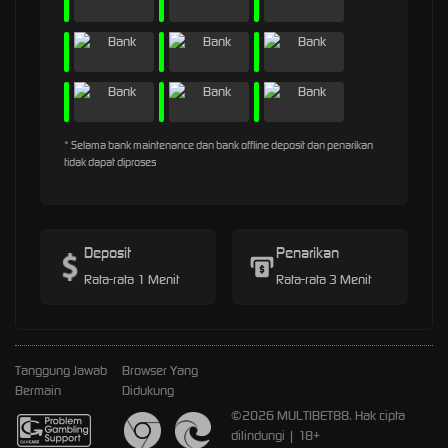
* Selama bank maintenance dan bank offline deposit dan penarikan
tidak dapat diproses
Deposit
Penarikan
Rata-rata 1 Menit
Rata-rata 3 Menit
Tanggung Jawab
Browser Yang
Bermain
Didukung
©2026 MULTIBET88. Hak cipta
dilindungi | 18+